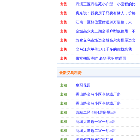
出售
丹溪三区丹桂苑小户型，小面积的比
出售
房东说：我卖房子只卖有缘人，价格
出售
江南一区好位置赠送20万装修，未
出售
金城高尔夫二期全明户型低价甩，不
出售
急卖义乌市场边金城高尔夫排屋边套
出售
义乌江东单价1万1千多的你找给我
出售
佛堂朝阳湖畔 豪华毛坯 赠送面
最新义乌租房
出租
皇冠花园
出租
香山路金马小区仓储或厂房
出租
香山路金马小区仓储或厂房
出租
西站二区 4间4层房屋出租
出租
商城大道边一室一厅出租
出租
商城大道边二室一厅出租
出租
出租佛堂镇王宅村厂房