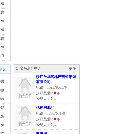
-20
-20
-20
-20
-20
-20
-13
义乌房产中介
更多
>更多
浙江坐标房地产营销策划
-09
有限公司
电话：15257968570
-09
房源数量：
0
条
经纪人：
0
人
-09
-02
优悦房地产
电话：18867571707
-26
房源数量：
0
条
经纪人：
0
人
-26
-27
新房网