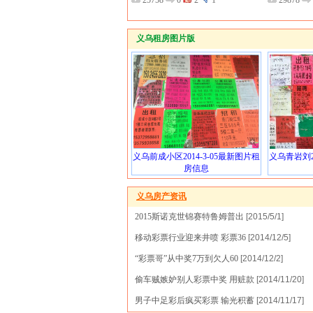
25758
0
2
1
29878
义乌租房图片版
义乌前成小区2014-3-05最新图片租
义乌青岩刘2
房信息
义乌房产资讯
2015斯诺克世锦赛特鲁姆普出
[2015/5/1]
移动彩票行业迎来井喷 彩票36
[2014/12/5]
“彩票哥”从中奖7万到欠人60
[2014/12/2]
偷车贼嫉妒别人彩票中奖 用赃款
[2014/11/20]
男子中足彩后疯买彩票 输光积蓄
[2014/11/17]