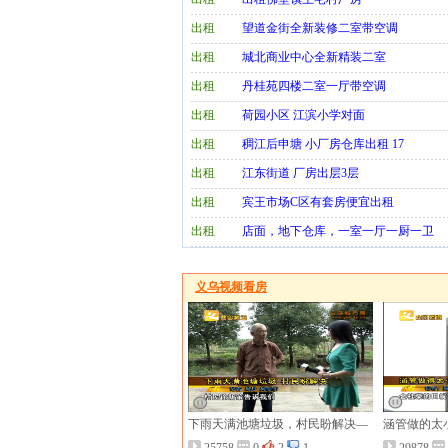
出租
望道金街全新装修二室带空调
出租
城北商业中心全新精装二室
出租
丹桂苑四楼二室一厅带空调
出租
荷园小区 江滨小学对面
出租
稠江后申塘 小厂房仓库出租 17
出租
江东街道 厂房出层3层
出租
宾王市场C区有套房便宜出租
出租
店面，地下仓库，一室一厅一厨一卫
义乌视频看房
下雨天满池塘垃圾，村民盼解决—
涵管做的太