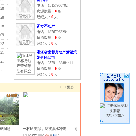
电话：15157930702
-28
房源数量：
0
条
经纪人：
0
人
-28
-28
罗奇不动产
电话：18767933294
-09
房源数量：
0
条
经纪人：
0
人
-22
浙江省坐标房地产营销策
-21
划有限公司
-21
电话：0579—88884444
房源数量：
0
条
-21
经纪人：
0
人
>>>更多
:2239023073
成问题——
一村民失踪，疑被溪水冲走——同