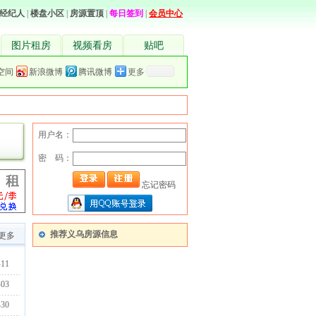
经纪人
|
楼盘小区
|
房源置顶
|
每日签到
|
会员中心
图片租房
视频看房
贴吧
空间
新浪微博
腾讯微博
更多
用户名：
密 码：
忘记密码
推荐义乌房源信息
>更多
-11
-03
-30