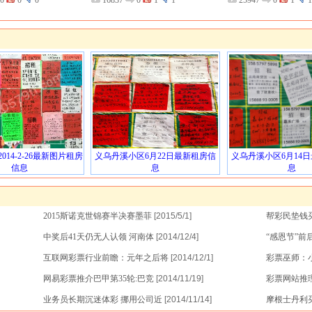
0
0
0
16837
0
1
1
25947
0
1
1
014-2-26最新图片租房
义乌丹溪小区6月22日最新租房信
义乌丹溪小区6月14
信息
息
息
2015斯诺克世锦赛半决赛墨菲
[2015/5/1]
帮彩民垫钱
中奖后41天仍无人认领 河南体
[2014/12/4]
“感恩节”
互联网彩票行业前瞻：元年之后将
[2014/12/1]
彩票巫师：
网易彩票推介巴甲第35轮:巴竞
[2014/11/19]
彩票网站推
业务员长期沉迷体彩 挪用公司近
[2014/11/14]
摩根士丹利买