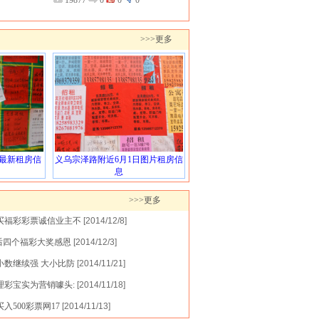
19877
0
0
0
>>>更多
日最新租房信
义乌宗泽路附近6月1日图片租房信
息
>>>更多
买福彩彩票诚信业主不
[2014/12/8]
前后四个福彩大奖感恩
[2014/12/3]
小数继续强 大小比防
[2014/11/21]
理彩宝实为营销噱头:
[2014/11/18]
入500彩票网17
[2014/11/13]