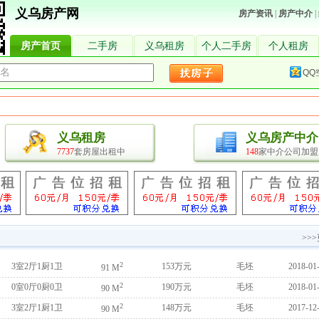
义乌房产网
房产资讯
|
房产中介
|
房产首页
二手房
义乌租房
个人二手房
个人租房
QQ
义乌租房
义乌房产中介
7737
套房屋出租中
148
家中介公司加盟
>>
2
3室2厅1厨1卫
153万元
毛坯
2018-01
91 M
2
0室0厅0厨0卫
190万元
毛坯
2018-01
90 M
2
3室2厅1厨1卫
148万元
毛坯
2017-12
90 M