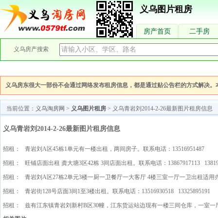
义乌图片租房
房产首页
二手房
义乌房产搜索
义乌房东很大一部份不会通过网络发布租房信息，都是通过贴公告栏的方式解决。
当前位置：
义乌淘房网
>
义乌图片租房
> 义乌青岩刘2014-2-26最新图片租房信息
义乌青岩刘2014-2-26最新图片租房信息
招租： 青岩刘A区45栋1单元有一楼出租，两间房子。联系电话：13516951487
招租： 旺铺店面出租 龚大塘3区42栋 3间店面出租。联系电话：13867917113 138199
招租： 青岩刘A区27栋2单元3楼一厨一卫餐厅一大客厅 4楼三室一厅一卫出租适用办公室居
招租： 青岩街128号店面3间1至3楼出租。联系电话：13516930518 13325895191
招租： 兹有江东镇青岩刘新村B区30幢，江东货运站边现有一楼三间仓库，一室一厅出