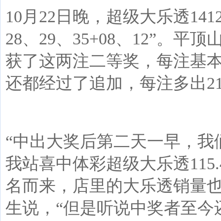
10
月
22
日晚，超级大乐透
141
28
、
29
、
35+08
、
12
”。平顶
获了这两注二等奖，每注基
还都经过了追加，每注多出
2
“中出大奖后第二天一早，我
我站喜中体彩超级大乐透
115.
名而来，店里的大乐透销量也
生说，“但是听说中奖者至今