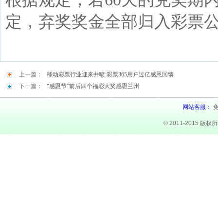
定，弃奖奖金全部归入彩票
上一篇：
移动彩票行业迎来井喷 彩票365用户过亿感恩回馈
下一篇：
“感恩节”前后四个福彩大奖感恩兰州
网站客服：
© 2011-2015 版权