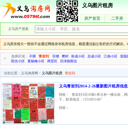
义乌图片租房
房产首页
二手房
义乌房产搜索
义乌房东很大一部份不会通过网络发布租房信息，都是通过贴公告栏的方式解决。
选择区域：
不限
青岩刘
宗塘
樊村
前成小区
后成小区
江南小区
篁园
阳光小区
黄杨梅小区
商贸区
宗泽路附近
当前位置：
义乌淘房网
>
义乌图片租房
青岩刘
义乌青岩刘2014-2-26最新图片租房信息
招租： 青岩刘A区45栋1单元有一楼出租，两
子。联系电话：13516951487
招租：