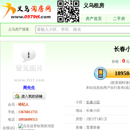
义乌租房
房产首页
二手房
义乌房产搜索
长春小
0
价格：
元
18958
(联系我时请
周先生
本站信息由用户自行发布(或
小区：
长春小区
会员：
经纪人
地址：
长春小区
手机：
13676812733
房型：
2室1厅1厨1卫
电话：
18958499513
装修：
普通装修
在线QQ：