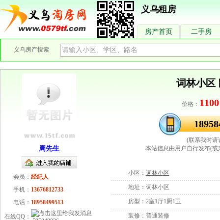
义乌租房
房产首页
二手房
义乌房产搜索
词林小区 
1100
价格：
18958
(联系我时请
周先生
本站信息由用户自行发布(或
小区：
词林小区
会员：
经纪人
地址：
词林小区
手机：
13676812733
房型：
2室1厅1厨1卫
电话：
18958499513
装修：
普通装修
在线QQ：