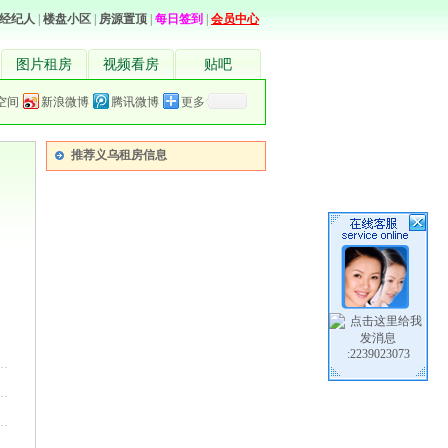
经纪人
|
楼盘小区
|
房源置顶
|
每日签到
|
会员中心
图片租房
视频看房
贴吧
空间
新浪微博
腾讯微博
更多
推荐义乌租房信息
:2239023073