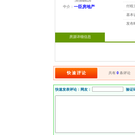
:
595848026
付租
中介：
一臣房地产
基本
发布
房源详细信息
共有
0
条评论
快速发表评论：
网友：
验证