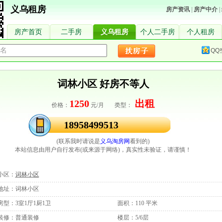
义乌租房
房产资讯
|
房产中介
|
房产首页
二手房
义乌租房
个人二手房
个人租房
QQ
词林小区 好房不等人
1250
出租
价格：
元/月 类型：
18958499513
(联系我时请说是
义乌淘房网
看到的)
本站信息由用户自行发布(或来源于网络)，真实性未验证，请谨慎！
小区：
词林小区
地址：
词林小区
房型：
3室1厅1厨1卫
面积：
110 平米
装修：
普通装修
楼层：
5/6层