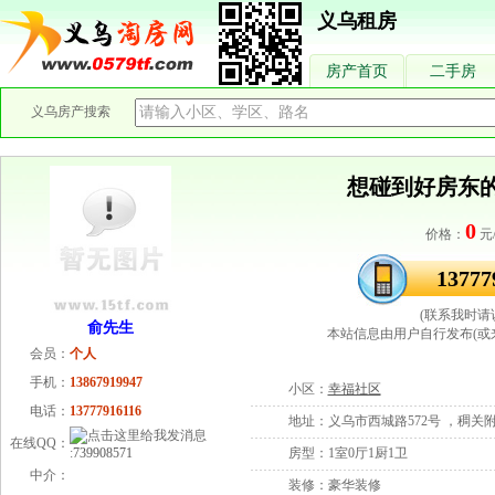
义乌租房
房产首页
二手房
义乌房产搜索
想碰到好房东
0
价格：
元
13777
(联系我时请
俞先生
本站信息由用户自行发布(或
会员：
个人
手机：
13867919947
小区：
幸福社区
电话：
13777916116
地址：
义乌市西城路572号 ，稠关
在线QQ：
:
739908571
房型：
1室0厅1厨1卫
中介：
装修：
豪华装修