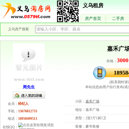
义乌租房
房产首页
二手房
义乌房产搜索
嘉禾广场
3000
价格：
18958
(联系我时请
周先生
本站信息由用户自行发布(或
小区：
嘉禾广场
会员：
经纪人
地址：
嘉禾广场
手机：
13676812733
房型：
2室1厅1厨1卫
电话：
18958499513
装修：
豪华装修
在线QQ：