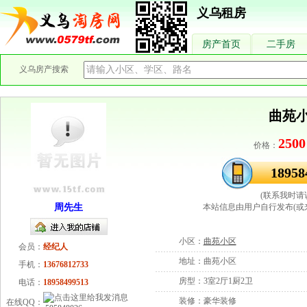
义乌租房
房产首页
二手房
义乌房产搜索
曲苑小
2500
价格：
18958
(联系我时请
周先生
本站信息由用户自行发布(或
小区：
曲苑小区
会员：
经纪人
地址：
曲苑小区
手机：
13676812733
房型：
3室2厅1厨2卫
电话：
18958499513
装修：
豪华装修
在线QQ：