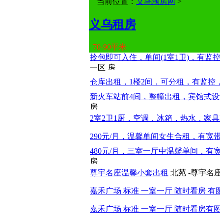
当前位置：
义乌淘房网
>
义乌租房
70-90平米
拎包即可入住，单间(1室1卫)，有监
一区
仓库出租，1楼2间，可分租，有监控
新火车站前4间，整幢出租，宾馆式设
2室2卫1厨，空调，冰箱，热水，家
290元/月，温馨单间女生合租，有宽
480元/月，三室一厅中温馨单间，有
尊宇名座温馨小套出租
北苑 -尊宇名
嘉禾广场 标准 一室一厅 随时看房 有
嘉禾广场 标准 一室一厅 随时看房有