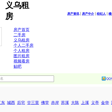
义乌租
|
|
|
房
房产资讯
房产中介
经纪人
楼
房产首页
二手房
义乌租房
个人二手房
个人租房
图片租房
视频看房
贴吧
QQ
江东
城西
后宅
廿三里
佛堂
赤岸
苏溪
大陈
上溪
义亭
金华