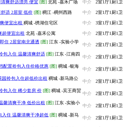
馨清爽舒适漂亮 便宜
[图]
北苑 -嘉禾广场
中介
2室1厅1厨1卫
舒适 2居室 低价
[图]
稠江 -稠州西路
中介
2室1厅1厨1卫
清爽便宜出租
稠城 -绣湖住宅区
中介
3室1厅1厨1卫
爽超便宜出租
北苑 -嘉禾公寓
中介
2室1厅1厨1卫
即住 2居室南北通透
[图]
江东 -实验小学
中介
2室1厅1厨1卫
拎包入住 温馨清爽舒适
[图]
江东 -江南四
中介
2室1厅1厨1卫
档配置拎包入住价格优惠
[图]
稠城 -银海
中介
2室1厅1厨1卫
花园拎包入住超低价出租
稠城 -新马路公
中介
2室1厅1厨1卫
包入住 稀少套房 价
[图]
稠城 -宾王商贸
中介
2室1厅1厨1卫
温馨清爽干净 低价出租
[图]
江东 -实验小
中介
2室1厅1厨1卫
入住 温馨清爽干净超低
[图]
稠城 -新马
中介
2室1厅1厨1卫