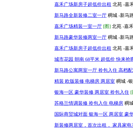
嘉禾广场新房子超低价出租
北苑 -嘉
新马路全新装修二室一厅
稠城 -新马
嘉禾广场精装一室一厅
[图]
北苑 -嘉
新马路豪华装修两室一厅
稠城 -新马
嘉禾广场新房子超低价出租
北苑 -嘉
城市花园 朝南 68平米 超低价 快来抢
新马路公寓两室一厅 拎包入住 高档配
精装 欧版装修 电梯房 两居室
稠城 -
银海一区 豪华装修 两居室 拎包入住
[
苏格兰情调装修 拎包入住 电梯房
稠城
国际商贸城对面 银海一区 两居室 豪
新装修两居室，首次出租， 家具家电