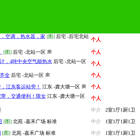
控，空调，热水器，家
[图]
后宅 -后宅北站
个人
，
[图]
后宅 -北站一区
个人
计，4吨中央空气能热水
后宅 -北站一区
个人
具齐全
后宅 -北站一区
个人
带，江东客运站旁！
江东 -龚大塘一区
个人
宽带，交通便利！限女
江东 -龚大塘一区
个人
座
中介
2室1厅1厨1卫
图
[图]
北苑 -嘉禾广场 标准
中介
1室1厅1厨1卫
图
[图]
北苑 -嘉禾广场 标准
中介
1室1厅1厨1卫