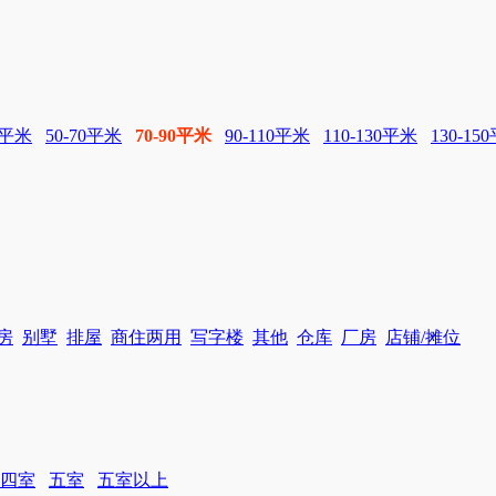
0平米
50-70平米
70-90平米
90-110平米
110-130平米
130-15
房
别墅
排屋
商住两用
写字楼
其他
仓库
厂房
店铺/摊位
四室
五室
五室以上