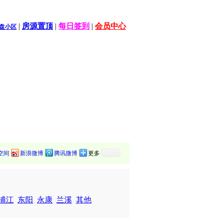
|
房源置顶
|
每日签到
|
会员中心
盘小区
空间
新浪微博
腾讯微博
更多
浦江
东阳
永康
兰溪
其他