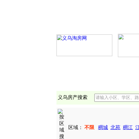
义乌房产搜索
区域：
不限
稠城
北苑
稠江