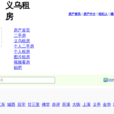
义乌租
|
|
|
房
房产资讯
房产中介
经纪人
楼
房产首页
二手房
义乌租房
个人二手房
个人租房
图片租房
视频看房
贴吧
QQ
江东
城西
后宅
廿三里
佛堂
赤岸
苏溪
大陈
上溪
义亭
金华