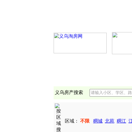
义乌房产搜索
区域：
不限
稠城
北苑
稠江