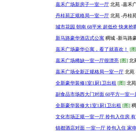
嘉禾广场新房子一室一厅
北苑 -嘉禾
丹桂苑正规格局一室一厅
北苑 -丹桂
城市花园 朝南 68平米 超低价 快来抢
新马路豪华酒店式公寓
稠城 -新马路
嘉禾广场豪华公寓，看了就喜欢！
[图
嘉禾广场稀缺一室一厅很漂亮
[图]
北
嘉禾广场全新正规格局一室一厅
北苑 
全新豪华装修1室1厨1卫出租
[图]
北苑
副食品市场西大门对面 60平方一室
全新豪华装修大1室1厨1卫出租
[图]
稠
文化市场正规一室一厅 拎包入住房 有
锦都酒店对面 一室一厅 拎包入住 家