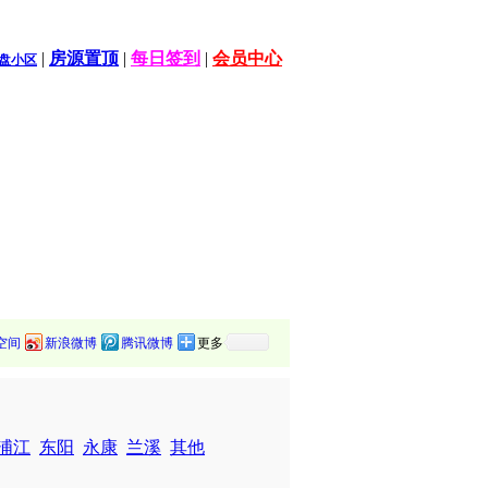
|
房源置顶
|
每日签到
|
会员中心
盘小区
空间
新浪微博
腾讯微博
更多
浦江
东阳
永康
兰溪
其他