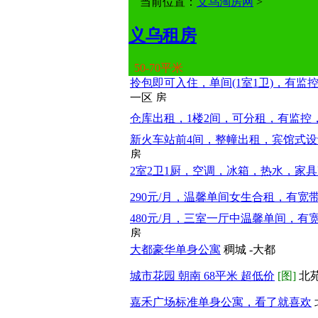
当前位置：
义乌淘房网
>
义乌租房
50-70平米
拎包即可入住，单间(1室1卫)，有监
一区
仓库出租，1楼2间，可分租，有监控
新火车站前4间，整幢出租，宾馆式设
2室2卫1厨，空调，冰箱，热水，家
290元/月，温馨单间女生合租，有宽
480元/月，三室一厅中温馨单间，有
大都豪华单身公寓
稠城 -大都
城市花园 朝南 68平米 超低价
[图]
北苑
嘉禾广场标准单身公寓，看了就喜欢