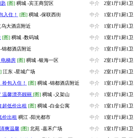
钥匙
[图]
稠城 -宾王商贸区
中介
2室1厅1厨1卫
包入住！
[图]
稠城 -保联西街
中介
1室1厅1厨1卫
-义乌大酒店附近
中介
1室1厅1厨1卫
住
[图]
稠城 -数码城
中介
1室1厅1厨1卫
 -锦都酒店附近
中介
1室1厅1厨1卫
 电梯房
[图]
稠城 -银海一区
中介
2室1厅1厨1卫
]
江东 -星城广场
中介
2室1厅1厨1卫
，拎包入住！
[图]
稠城 -锦都酒店附近
中介
1室1厅1厨1卫
厅 温馨漂亮靓丽
[图]
稠城 -义架山
中介
1室1厅1厨1卫
住超低价出租
[图]
稠城 -白金公寓
中介
1室1厅1厨1卫
低价出租
稠江 -阳光都市
中介
1室1厅1厨1卫
净清爽温馨
[图]
北苑 -嘉禾广场
中介
1室1厅1厨1卫