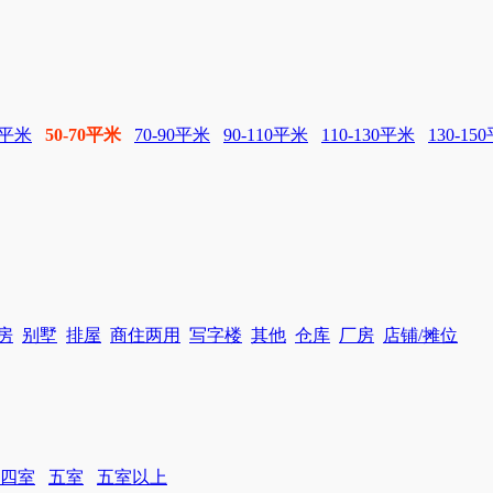
0平米
50-70平米
70-90平米
90-110平米
110-130平米
130-15
房
别墅
排屋
商住两用
写字楼
其他
仓库
厂房
店铺/摊位
四室
五室
五室以上