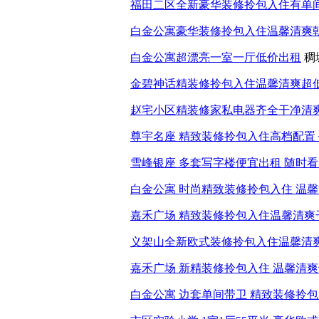
福田二区全新豪华装修拎包入住有单
白金公寓豪华装修拎包入住温馨清爽
白金公寓超漂亮一室一厅低价出租
稠
金碧神话精装修拎包入住温馨清爽超
赵宅小区精装修家私电器齐全干净清
尊宇名座 精致装修拎包入住高档配置
雪峰银座 多套写字楼便宜出租 随时
白金公寓 时尚精致装修拎包入住 温
嘉禾广场 精致装修拎包入住温馨清爽
义架山全新欧式装修拎包入住温馨清
嘉禾广场 新精装修拎包入住 温馨清
白金公寓 边套单间带卫 精致装修拎包