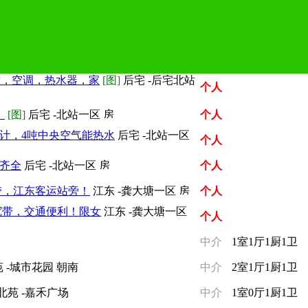
控，空调，热水器，家
[图]
后宅 -后宅北站
个人
，
[图]
后宅 -北站一区
个人
计，4吨中央空气能热水
后宅 -北站一区
个人
具齐全
后宅 -北站一区
个人
带，江东客运站旁！
江东 -龚大塘一区
个人
宽带，交通便利！限女
江东 -龚大塘一区
个人
中介
1室1厅1厨1卫
 -城市花园 朝南
中介
2室1厅1厨1卫
北苑 -嘉禾广场
中介
1室0厅1厨1卫