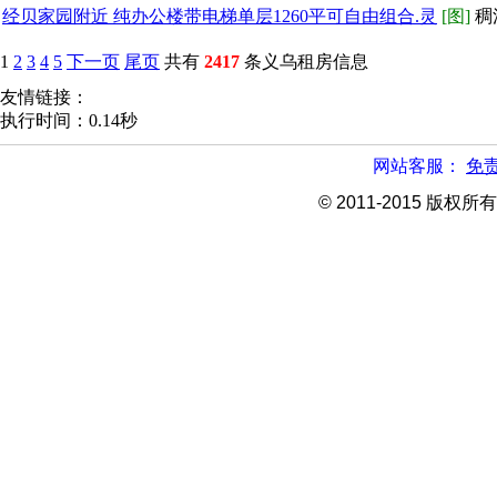
经贝家园附近 纯办公楼带电梯单层1260平可自由组合.灵
[图]
稠
1
2
3
4
5
下一页
尾页
共有
2417
条义乌租房信息
友情链接：
执行时间：0.14秒
网站客服：
免
© 2011-2015 版权所