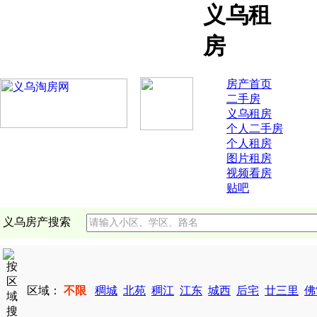
义乌租
房
房产首页
二手房
义乌租房
个人二手房
个人租房
图片租房
视频看房
贴吧
义乌房产搜索
区域：
不限
稠城
北苑
稠江
江东
城西
后宅
廿三里
佛