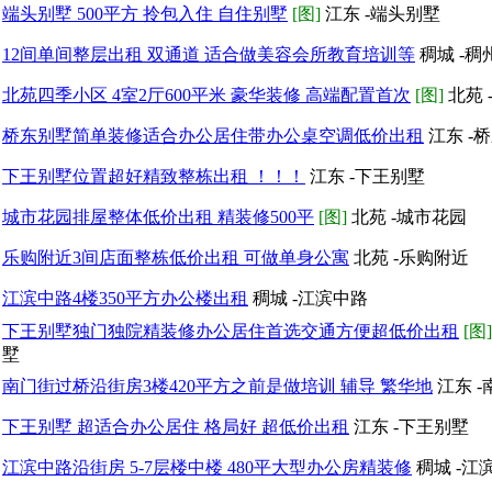
端头别墅 500平方 拎包入住 自住别墅
[图]
江东 -端头别墅
12间单间整层出租 双通道 适合做美容会所教育培训等
稠城 -稠
北苑四季小区 4室2厅600平米 豪华装修 高端配置首次
[图]
北苑 
桥东别墅简单装修适合办公居住带办公桌空调低价出租
江东 -
下王别墅位置超好精致整栋出租 ！！！
江东 -下王别墅
城市花园排屋整体低价出租 精装修500平
[图]
北苑 -城市花园
乐购附近3间店面整栋低价出租 可做单身公寓
北苑 -乐购附近
江滨中路4楼350平方办公楼出租
稠城 -江滨中路
下王别墅独门独院精装修办公居住首选交通方便超低价出租
[图]
墅
南门街过桥沿街房3楼420平方之前是做培训 辅导 繁华地
江东 
下王别墅 超适合办公居住 格局好 超低价出租
江东 -下王别墅
江滨中路沿街房 5-7层楼中楼 480平大型办公房精装修
稠城 -江