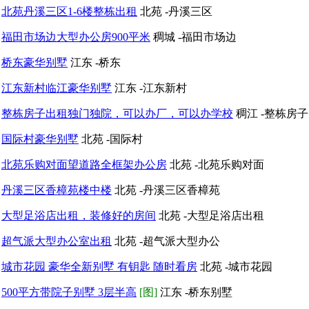
北苑丹溪三区1-6楼整栋出租
北苑 -丹溪三区
福田市场边大型办公房900平米
稠城 -福田市场边
桥东豪华别墅
江东 -桥东
江东新村临江豪华别墅
江东 -江东新村
整栋房子出租独门独院，可以办厂，可以办学校
稠江 -整栋房
国际村豪华别墅
北苑 -国际村
北苑乐购对面望道路全框架办公房
北苑 -北苑乐购对面
丹溪三区香樟苑楼中楼
北苑 -丹溪三区香樟苑
大型足浴店出租，装修好的房间
北苑 -大型足浴店出租
超气派大型办公室出租
北苑 -超气派大型办公
城市花园 豪华全新别墅 有钥匙 随时看房
北苑 -城市花园
500平方带院子别墅 3层半高
[图]
江东 -桥东别墅