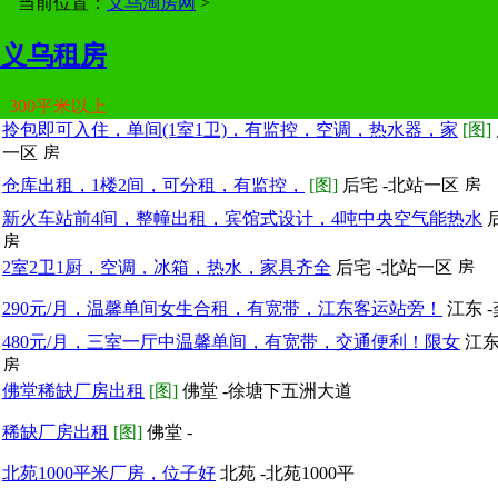
当前位置：
义乌淘房网
>
义乌租房
300平米以上
拎包即可入住，单间(1室1卫)，有监控，空调，热水器，家
[图]
一区
仓库出租，1楼2间，可分租，有监控，
[图]
后宅 -北站一区
新火车站前4间，整幢出租，宾馆式设计，4吨中央空气能热水
2室2卫1厨，空调，冰箱，热水，家具齐全
后宅 -北站一区
290元/月，温馨单间女生合租，有宽带，江东客运站旁！
江东 
480元/月，三室一厅中温馨单间，有宽带，交通便利！限女
江东
佛堂稀缺厂房出租
[图]
佛堂 -徐塘下五洲大道
稀缺厂房出租
[图]
佛堂 -
北苑1000平米厂房，位子好
北苑 -北苑1000平