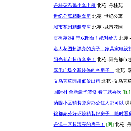
丹桂苑温馨小套出租
北苑 -丹桂苑
世纪公寓精装套房
北苑 -世纪公寓
城市花园精装套房
北苑 -城市花园
香樟苑2楼 带双阳台！绝对给力
北苑 
名人花园超漂亮的房子，家具家电设
阳光都市超值套房！
北苑 -阳光都市
嘉禾广场全新装修的空房子！
北苑 
义乌芳草园超低价出租
北苑 -义乌芳
国际村 全新豪华装修 看了就喜欢
[图]
菊园小区精装套房办公住人都可以
稠
锦都豪苑好环境精装好房子！随时看
丹溪一区超漂亮的房子！
[图]
北苑 -