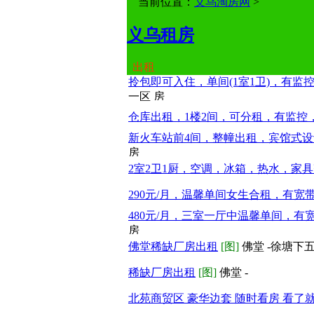
当前位置：
义乌淘房网
>
义乌租房
出租
拎包即可入住，单间(1室1卫)，有监
一区
仓库出租，1楼2间，可分租，有监控
新火车站前4间，整幢出租，宾馆式设
2室2卫1厨，空调，冰箱，热水，家
290元/月，温馨单间女生合租，有宽
480元/月，三室一厅中温馨单间，有
佛堂稀缺厂房出租
[图]
佛堂 -徐塘下
稀缺厂房出租
[图]
佛堂 -
北苑商贸区 豪华边套 随时看房 看了