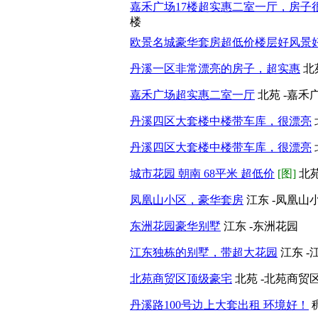
嘉禾广场17楼超实惠二室一厅，房子
楼
欧景名城豪华套房超低价楼层好风景
丹溪一区非常漂亮的房子，超实惠
北
嘉禾广场超实惠二室一厅
北苑 -嘉禾
丹溪四区大套楼中楼带车库，很漂亮
丹溪四区大套楼中楼带车库，很漂亮
城市花园 朝南 68平米 超低价
[图]
北苑
凤凰山小区，豪华套房
江东 -凤凰山
东洲花园豪华别墅
江东 -东洲花园
江东独栋的别墅，带超大花园
江东 
北苑商贸区顶级豪宅
北苑 -北苑商贸
丹溪路100号边上大套出租 环境好！
稠