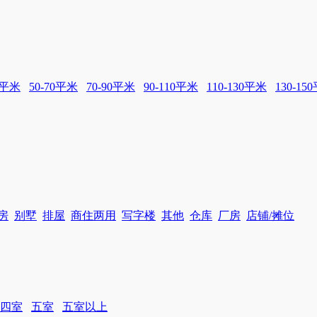
0平米
50-70平米
70-90平米
90-110平米
110-130平米
130-15
房
别墅
排屋
商住两用
写字楼
其他
仓库
厂房
店铺/摊位
四室
五室
五室以上