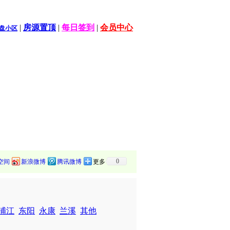
|
房源置顶
|
每日签到
|
会员中心
盘小区
0
空间
新浪微博
腾讯微博
更多
浦江
东阳
永康
兰溪
其他