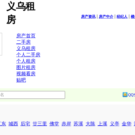
义乌租
|
|
|
房
房产资讯
房产中介
经纪人
楼
房产首页
二手房
义乌租房
个人二手房
个人租房
图片租房
视频看房
贴吧
QQ
江东
城西
后宅
廿三里
佛堂
赤岸
苏溪
大陈
上溪
义亭
金华