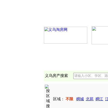
义乌房产搜索
区域：
不限
稠城
北苑
稠江