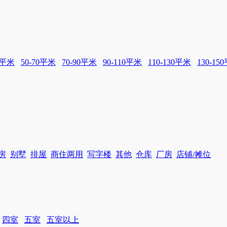
0平米
50-70平米
70-90平米
90-110平米
110-130平米
130-15
房
别墅
排屋
商住两用
写字楼
其他
仓库
厂房
店铺/摊位
四室
五室
五室以上