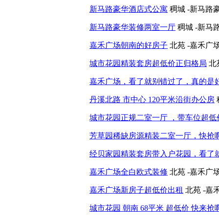
新马路豪华酒店式公寓
稠城 -新马路
新马路豪华装修两室一厅
稠城 -新马
嘉禾广场朝南的好房子
北苑 -嘉禾广
城市花园精装套房超低价正归格局
北
嘉禾广场，看了就别错过了，真的是
丹溪北路 市中心 120平米沿街办公房
城市花园正规二室一厅 ，带车位超低
芳草园稀缺房源精装二室一厅，快抢
经贝家园精装套房带入户花园，看了
嘉禾广场全白欧式装修
北苑 -嘉禾广
嘉禾广场新房子超低价出租
北苑 -嘉
城市花园 朝南 68平米 超低价 快来抢