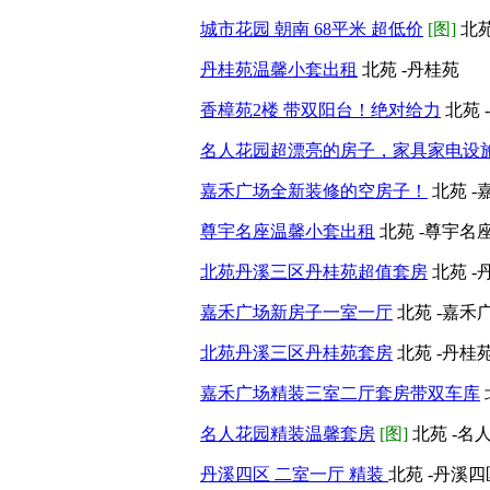
城市花园 朝南 68平米 超低价
[图]
北苑
丹桂苑温馨小套出租
北苑 -丹桂苑
香樟苑2楼 带双阳台！绝对给力
北苑 
名人花园超漂亮的房子，家具家电设
嘉禾广场全新装修的空房子！
北苑 
尊宇名座温馨小套出租
北苑 -尊宇名
北苑丹溪三区丹桂苑超值套房
北苑 -
嘉禾广场新房子一室一厅
北苑 -嘉禾
北苑丹溪三区丹桂苑套房
北苑 -丹桂
嘉禾广场精装三室二厅套房带双车库
名人花园精装温馨套房
[图]
北苑 -名
丹溪四区 二室一厅 精装
北苑 -丹溪四