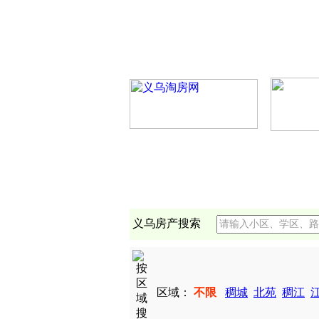
义乌房产搜索
区域：
不限
稠城
北苑
稠江