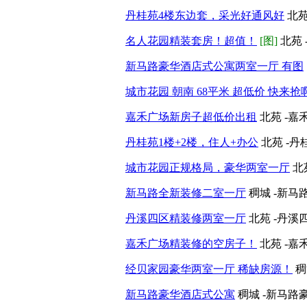
丹桂苑4楼东边套，采光好通风好
北苑
名人花园精装套房！超值！
[图]
北苑 
新马路豪华酒店式公寓两室一厅 有图
城市花园 朝南 68平米 超低价 快来抢
嘉禾广场新房子超低价出租
北苑 -嘉
丹桂苑1楼+2楼，住人+办公
北苑 -丹
城市花园正规格局，豪华两室一厅
北
新马路全新装修二室一厅
稠城 -新马
丹溪四区精装修两室一厅
北苑 -丹溪
嘉禾广场精装修的空房子！
北苑 -嘉
经贝家园豪华两室一厅 稀缺房源！
稠
新马路豪华酒店式公寓
稠城 -新马路