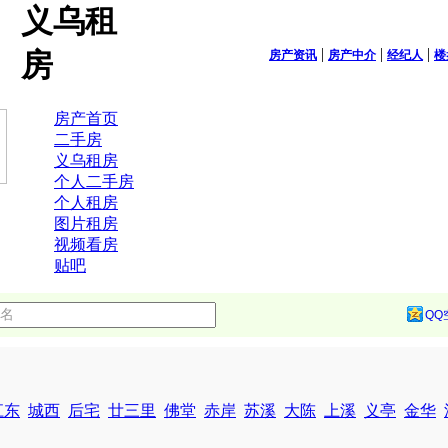
义乌租
|
|
|
房
房产资讯
房产中介
经纪人
楼
房产首页
二手房
义乌租房
个人二手房
个人租房
图片租房
视频看房
贴吧
QQ
江东
城西
后宅
廿三里
佛堂
赤岸
苏溪
大陈
上溪
义亭
金华