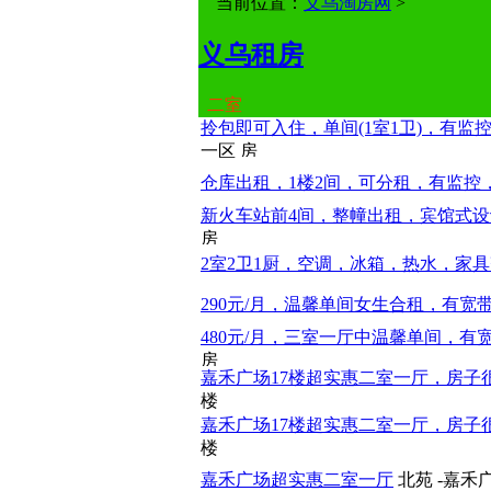
当前位置：
义乌淘房网
>
义乌租房
二室
拎包即可入住，单间(1室1卫)，有监
一区
仓库出租，1楼2间，可分租，有监控
新火车站前4间，整幢出租，宾馆式设
2室2卫1厨，空调，冰箱，热水，家
290元/月，温馨单间女生合租，有宽
480元/月，三室一厅中温馨单间，有
嘉禾广场17楼超实惠二室一厅，房子
楼
嘉禾广场17楼超实惠二室一厅，房子
楼
嘉禾广场超实惠二室一厅
北苑 -嘉禾