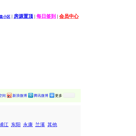
|
房源置顶
|
每日签到
|
会员中心
盘小区
空间
新浪微博
腾讯微博
更多
浦江
东阳
永康
兰溪
其他