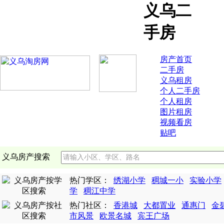
义乌二
手房
房产首页
二手房
义乌租房
个人二手房
个人租房
图片租房
视频看房
贴吧
义乌房产搜索
热门学区：
绣湖小学
稠城一小
实验小学
学
稠江中学
热门社区：
香港城
大都置业
通惠门
金
市风景
欧景名城
宾王广场