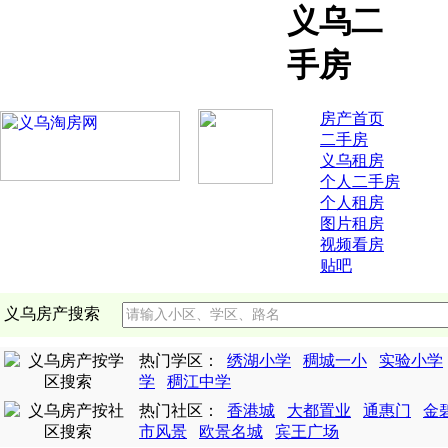
义乌二
手房
房产首页
二手房
义乌租房
个人二手房
个人租房
图片租房
视频看房
贴吧
义乌房产搜索
热门学区：
绣湖小学
稠城一小
实验小学
学
稠江中学
热门社区：
香港城
大都置业
通惠门
金
市风景
欧景名城
宾王广场