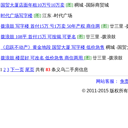
国贸大厦店面年租10万亏10万卖
[图]
稠城 -国际商贸城
时代广场写字楼
[图]
江东 -时代广场
拨浪鼓 写字楼 首付15万 亏1万卖 50年产权 商住两
[图]
廿三里 
拨浪鼓 108平 首付15万 可按揭 可更名
[图]
廿三里 -拨浪鼓
《启跃不动产》黄金地段 国贸大厦 写字楼 低价急售
稠城 -国
拨浪鼓 楼层好 可改名 低价急售 商住两用
[图]
廿三里 -拨浪鼓
1
2
3
下一页
尾页
共有
83
条义乌二手房信息
网站客服：
免
© 2011-2015 版权所