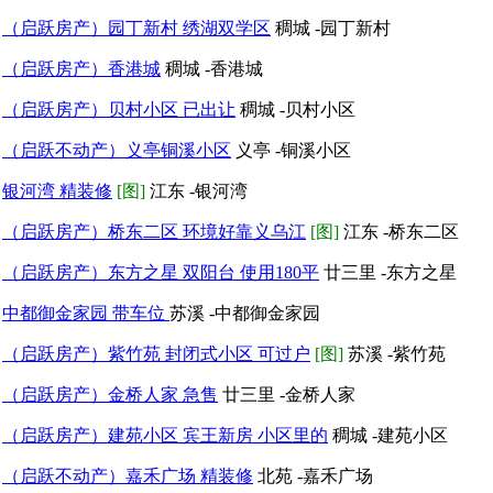
（启跃房产）园丁新村 绣湖双学区
稠城 -园丁新村
（启跃房产）香港城
稠城 -香港城
（启跃房产）贝村小区 已出让
稠城 -贝村小区
（启跃不动产）义亭铜溪小区
义亭 -铜溪小区
银河湾 精装修
[图]
江东 -银河湾
（启跃房产）桥东二区 环境好靠义乌江
[图]
江东 -桥东二区
（启跃房产）东方之星 双阳台 使用180平
廿三里 -东方之星
中都御金家园 带车位
苏溪 -中都御金家园
（启跃房产）紫竹苑 封闭式小区 可过户
[图]
苏溪 -紫竹苑
（启跃房产）金桥人家 急售
廿三里 -金桥人家
（启跃房产）建苑小区 宾王新房 小区里的
稠城 -建苑小区
（启跃不动产）嘉禾广场 精装修
北苑 -嘉禾广场