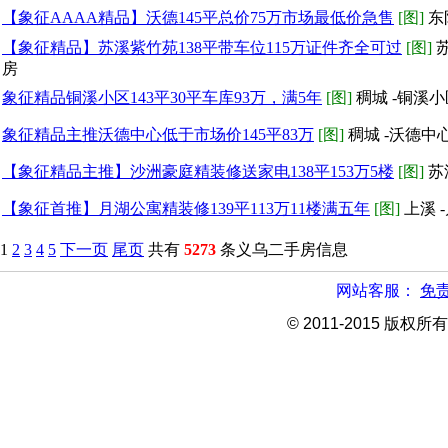
【象征AAAA精品】沃德145平总价75万市场最低价急售
[图]
东
【象征精品】苏溪紫竹苑138平带车位115万证件齐全可过
[图]
苏
房
象征精品铜溪小区143平30平车库93万，满5年
[图]
稠城 -铜溪
象征精品主推沃德中心低于市场价145平83万
[图]
稠城 -沃德中
【象征精品主推】沙洲豪庭精装修送家电138平153万5楼
[图]
苏
【象征首推】月湖公寓精装修139平113万11楼满五年
[图]
上溪 
1
2
3
4
5
下一页
尾页
共有
5273
条义乌二手房信息
网站客服：
免
© 2011-2015 版权所