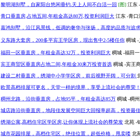
黎明湖别墅，自家阳台悠闲垂钓.天上人间不白活一回
[图]
江东 
青口垂直房,占地五间,年租金高达80万,投资利润巨大
江东 -青
嘉鸿别墅，沿江风景线，低调的奢华与张扬，高度的品质与追
义东路大套房，200多平宾王学区房，现出售中2-5楼任你
稠城 
福田一区垂直房，年租金高达32万，投资利润巨大
稠城 -福田
宾王商贸区垂直房占地二间,年租金30来万投资首选
稠城 -宾王
建设二村垂直房，绣湖中小学学区房，前后视野开阔，可分割
欧景高档排屋可更名，天堂一样的境界，享受上流社会的尊荣
稠州北路，沿街垂直房，占地95平，年租金高达85万
稠城 -稠
城店路沿街垂直房，地段佳发展空间巨大回报率超高，投资最
绣湖公寓,高档住宅区学区房,让你体现上流社会的尊荣发
北苑 
城市花园排屋，高档住宅区，绝佳位置，超低价格，甩卖喽
北苑