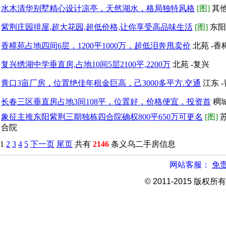
水木清华别墅精心设计凉亭，天然湖水，格局独特风格
[图]
其他
紫荆庄园排屋,超大花园,超低价格,让你享受高品味生活
[图]
东阳
香樟苑占地四间6层，1200平1000万，超低泪奔甩卖价
北苑 -香
复兴绣湖中学垂直房,占地10间5层2100平,2200万
北苑 -复兴
青口3亩厂房，位置绝佳年租金巨高，己3000多平方.交通
江东 
长春三区垂直房占地3间108平，位置好，价格便宜，投资首
稠城
象征主推东阳紫荆三期独栋四合院确权800平650万可更名
[图]
苏
合院
1
2
3
4
5
下一页
尾页
共有
2146
条义乌二手房信息
网站客服：
免
© 2011-2015 版权所