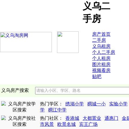
义乌二
手房
房产首页
二手房
义乌租房
个人二手房
个人租房
图片租房
视频看房
贴吧
义乌房产搜索
热门学区：
绣湖小学
稠城一小
实验小学
学
稠江中学
热门社区：
香港城
大都置业
通惠门
金
市风景
欧景名城
宾王广场