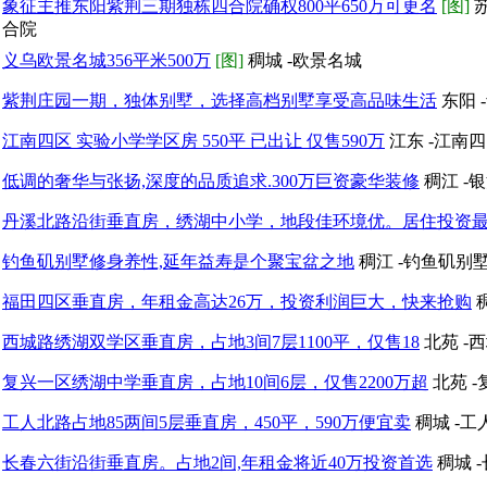
象征主推东阳紫荆三期独栋四合院确权800平650万可更名
[图]
苏
合院
义乌欧景名城356平米500万
[图]
稠城 -欧景名城
紫荆庄园一期，独体别墅，选择高档别墅享受高品味生活
东阳 
江南四区 实验小学学区房 550平 已出让 仅售590万
江东 -江南
低调的奢华与张扬,深度的品质追求.300万巨资豪华装修
稠江 -
丹溪北路沿街垂直房，绣湖中小学，地段佳环境优。居住投资
钓鱼矶别墅修身养性,延年益寿是个聚宝盆之地
稠江 -钓鱼矶别
福田四区垂直房，年租金高达26万，投资利润巨大，快来抢购
西城路绣湖双学区垂直房，占地3间7层1100平，仅售18
北苑 -
复兴一区绣湖中学垂直房，占地10间6层，仅售2200万超
北苑 
工人北路占地85两间5层垂直房，450平，590万便宜卖
稠城 -
长春六街沿街垂直房。占地2间,年租金将近40万投资首选
稠城 