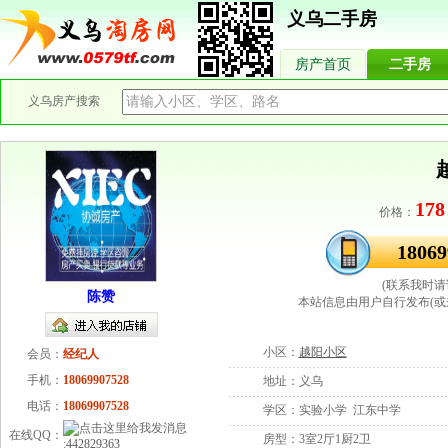
义乌二手房
房产首页
二手房
义乌房产搜索
178
价格：
18069
(联系我时请
陈赞
本站信息由用户自行发布(或
小区：
越阳小区
会员：
经纪人
手机：
18069907528
地址：
义乌
电话：
18069907528
学区：
实验小学 江东中学
在线QQ：
房型：
3室2厅1厨2卫
:
442829363