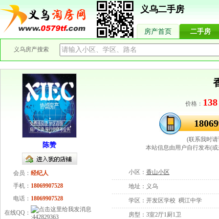
义乌二手房
房产首页
二手房
义乌房产搜索
138
价格：
18069
(联系我时请
陈赞
本站信息由用户自行发布(或
小区：
香山小区
会员：
经纪人
手机：
18069907528
地址：
义乌
电话：
18069907528
学区：
开发区学校 稠江中学
在线QQ：
房型：
3室2厅1厨1卫
:
442829363