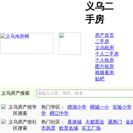
义乌二
手房
房产首页
二手房
义乌租房
个人二手房
个人租房
图片租房
视频看房
贴吧
义乌房产搜索
热门学区：
绣湖小学
稠城一小
实验小学
学
稠江中学
热门社区：
香港城
大都置业
通惠门
金
市风景
欧景名城
宾王广场