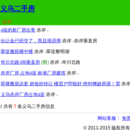
义乌二手房
赤岸
4亩的新厂房出售
赤岸 -
出让金已经交了，而且很适用
赤岸 -赤岸垂直房
翠堤雅苑楼中楼
赤岸 -翠堤黎明湖
华川北路3间垂直房
[图]
赤岸 -华川北路
赤岸厂房 占地4亩 标准厂房建筑
赤岸 -
荷塘雅居边套 超低价转让 楼层户型较好 绝对稀缺房源！需
赤岸
义乌赤岸厂房占地4亩
赤岸 -
1
共有
7
条义乌二手房信息
网站客服：
免
© 2011-2015 版权所