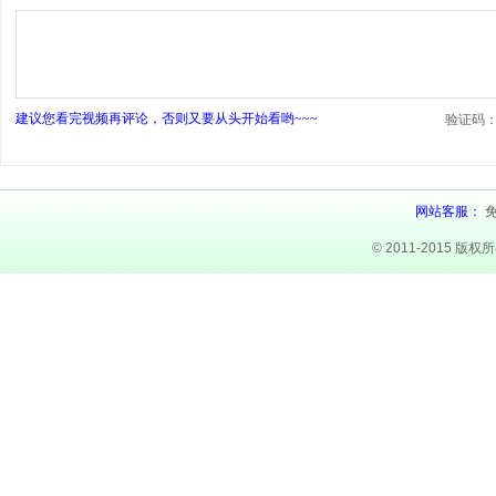
建议您看完视频再评论，否则又要从头开始看哟~~~
验证码
网站客服：
© 2011-2015 版权