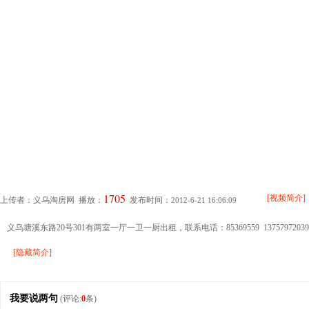
1705
[视频简介]
上传者：
义乌淘房网
播放：
发布时间：
2012-6-21 16:06:09
义乌塘溪东路20号301有两室一厅一卫一厨出租，联系电话：85369559 13757972039
[隐藏简介]
我要说两句
(评论:
0
条)