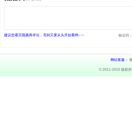
建议您看完视频再评论，否则又要从头开始看哟~~~
验证码
网站客服：
© 2011-2015 版权