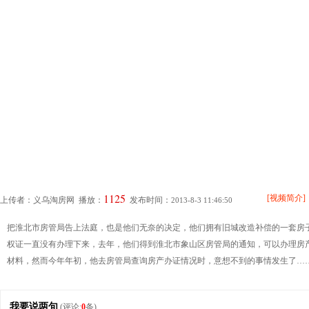
1125
[视频简介]
上传者：
义乌淘房网
播放：
发布时间：
2013-8-3 11:46:50
把淮北市房管局告上法庭，也是他们无奈的决定，他们拥有旧城改造补偿的一套房
权证一直没有办理下来，去年，他们得到淮北市象山区房管局的通知，可以办理房
材料，然而今年年初，他去房管局查询房产办证情况时，意想不到的事情发生了
我要说两句
(评论:
0
条)