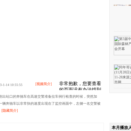
[视频简介]
3-1-14 10:55:55
刚出站口的奔驰车在高速交警准备拉车例行检查的时候，突然加
一辆奔驰车以非常快的速度出现在了监控画面中，左侧一名交警被
…
[隐藏简介]
本月播放