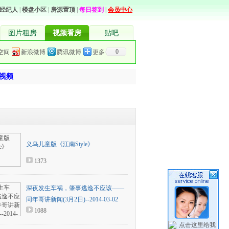
经纪人
|
楼盘小区
|
房源置顶
|
每日签到
|
会员中心
图片租房
视频看房
贴吧
0
空间
新浪微博
腾讯微博
更多
视频
义乌儿童版《江南Style》
1373
深夜发生车祸，肇事逃逸不应该——
同年哥讲新闻(3月2日)--2014-03-02
1088