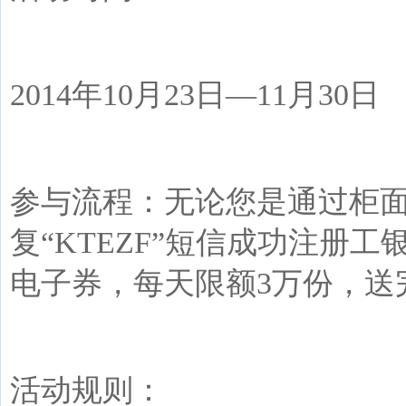
2014
年
10
月
23
日—
11
月
30
日
参与流程：无论您是通过柜
复“
KTEZF
”短信成功注册工
电子券，每天限额
3
万份，送
活动规则：