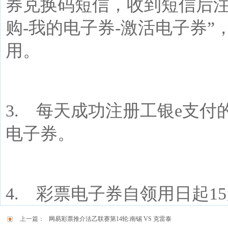
券兑换码短信，收到短信后
购
-
我的电子券
-
激活电子券”
用。
3.
每天成功注册工银
e
支付
电子券。
4.
彩票电子券自领用日起
15
上一篇：
网易彩票推介法乙联赛第14轮:南锡 VS 克雷泰